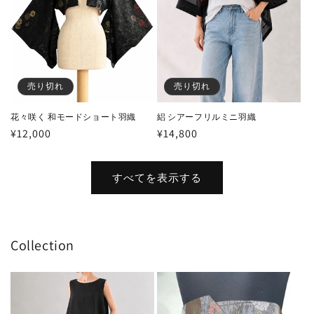
売り切れ
売り切れ
花々咲く 和モードショート羽織
絽 シアーフリルミニ羽織
通
¥12,000
通
¥14,800
常
常
価
価
すべてを表示する
格
格
Collection