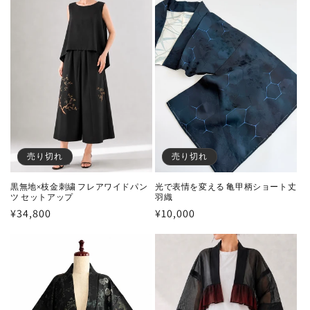
売り切れ
売り切れ
黒無地×枝金刺繍 フレアワイドパン
光で表情を変える 亀甲柄ショート丈
ツ セットアップ
羽織
通
¥34,800
通
¥10,000
常
常
価
価
格
格