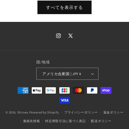
価
価
すべてを表示する
格
格
Instagram
X
(Twitter)
国/地域
アメリカ合衆国 | JPY ¥
決
済
方
法
© 2026,
Shinwa
Powered by Shopify
プライバシーポリシー
返金ポリシー
連絡先情報
特定商取引法に基づく表記
配送ポリシー