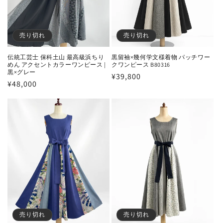
売り切れ
売り切れ
伝統工芸士 保科土山 最高級浜ちり
黒留袖×幾何学文様着物 パッチワー
めん アクセントカラーワンピース |
クワンピース B80316
黒×グレー
通
¥39,800
通
¥48,000
常
常
価
価
格
格
売り切れ
売り切れ