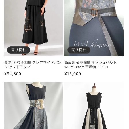
売り切れ
売り切れ
黒無地×枝金刺繍 フレアワイドパン
高級帯 菊花刺繍 サッシュベルト
ツ セットアップ
W61〜108cm 帯着物 J80204
通
¥34,800
通
¥15,000
常
常
価
価
格
格