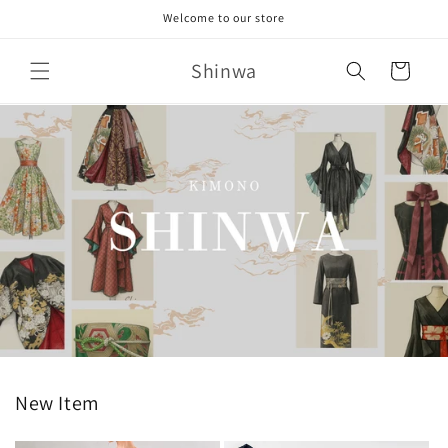
コンテ
Welcome to our store
ンツに
進む
カ
Shinwa
ー
ト
New Item