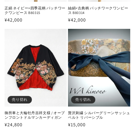
正絹 ネイビー×四季花柄 パッチワー
紬絹×古典柄 パッチワークワンピー
クワンピース B80315
ス B80314
通
¥42,000
通
¥42,000
常
常
価
価
格
格
売り切れ
売り切れ
御所車と大輪牡丹吉祥文様 / オープ
贅沢刺繍 シルバーグリーンサッシュ
ンフロントドルマンカーディガン
ベルト リバーシブル
通
¥24,800
通
¥15,000
常
常