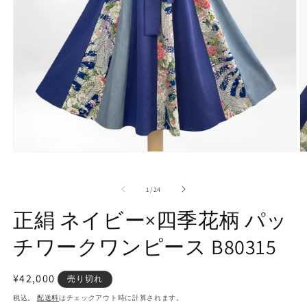
モ
ー
ダ
の
1
/
24
ル
で
正絹 ネイビー×四季花柄 パッ
メ
デ
チワークワンピース B80315
ィ
ア
(1)
(2
通
¥42,000
を
売り切れ
開
常
税込。
配送料
はチェックアウト時に計算されます。
く