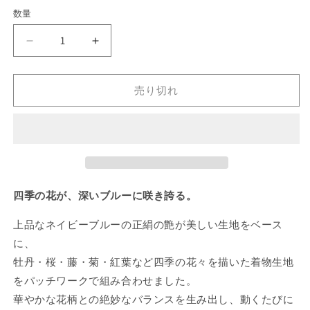
価
数量
数
格
量
正
正
絹
絹
ネ
ネ
売り切れ
イ
イ
ビ
ビ
ー
ー
×
×
四
四
季
季
花
花
四季の花が、深いブルーに咲き誇る。
柄
柄
上品なネイビーブルーの正絹の艶が美しい生地をベース
パ
パ
に、
ッ
ッ
チ
チ
牡丹・桜・藤・菊・紅葉など四季の花々を描いた着物生地
ワ
ワ
をパッチワークで組み合わせました。
ー
ー
華やかな花柄との絶妙なバランスを生み出し、動くたびに