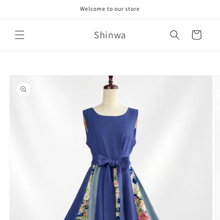
コンテ
Welcome to our store
ンツに
進む
カ
Shinwa
ー
ト
商品情
報にス
キップ