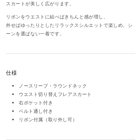
ク
ク
スカートが美しく広がります。
ワ
ワ
ン
ン
リボンをウエストに結べばきちんと感が増し、
ピ
ピ
外せばゆったりとしたリラックスシルエットで楽しめ、シ
ー
ー
ーンを選ばない一着です。
ス
ス
B80315
B80315
の
の
数
数
量
量
仕様
を
を
減
増
ノースリーブ・ラウンドネック
ら
や
ウエスト切り替えフレアスカート
す
す
右ポケット付き
ベルト通し付き
リボン付属（取り外し可）